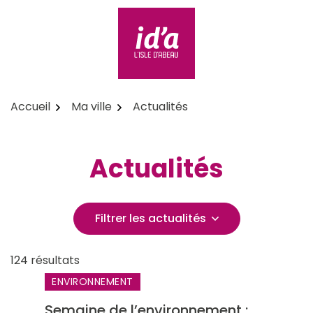
Aller
au
contenu
id'a L'Isle d'Abeau
Accueil
Ma ville
Actualités
Actualités
Filtrer les actualités
Filtrer les actualités
Liste des actualités
124 résultats
ENVIRONNEMENT
Semaine de l’environnement :