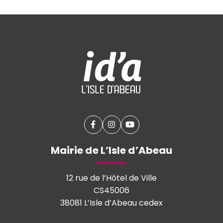
Facebook
(ouverture dans un nouvel onglet
Instagram
(ouverture dans un nouvel o
YouTube
(ouverture dans un nouv
Mairie de L’Isle d’Abeau
12 rue de l’Hôtel de Ville
CS45006
38081 L’Isle d’Abeau cedex