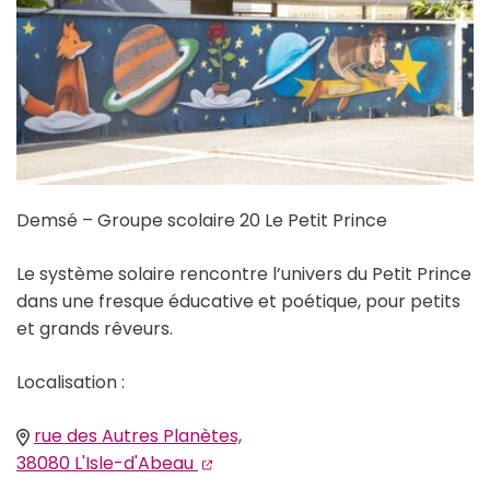
Demsé – Groupe scolaire 20 Le Petit Prince
Le système solaire rencontre l’univers du Petit Prince
dans une fresque éducative et poétique, pour petits
et grands rêveurs.
Localisation :
rue des Autres Planètes,
(ouverture dans un nouvel onglet
(ouverture dans un nouvel ongle
38080 L'Isle-d'Abeau