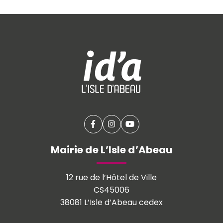
Facebook
(ouverture dans un nouvel onglet
Instagram
(ouverture dans un nouvel o
YouTube
(ouverture dans un nouv
Mairie de L’Isle d’Abeau
12 rue de l’Hôtel de Ville
CS45006
38081 L’Isle d’Abeau cedex