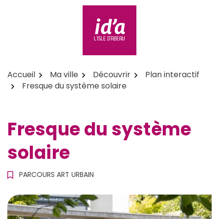
Aller
au
contenu
id'a L'Isle d'Abeau
Accueil
Ma ville
Découvrir
Plan interactif
Fresque du système solaire
Fresque du système
solaire
PARCOURS ART URBAIN