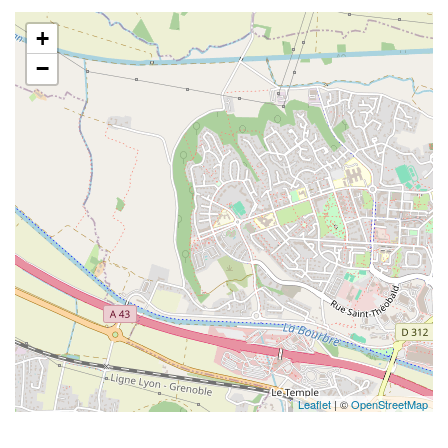
+
−
Leaflet
| ©
OpenStreetMap